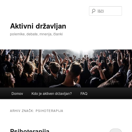
Preskoči
Preskoči
na
na
Išči
glavno
sekundarno
vsebino
vsebino
Aktivni državljan
polemike, debate, mnenja, članki
Glavni
Domov
Kdo je aktiven državljan?
FAQ
meni
ARHIV ZNAČK:
PSIHOTERAPIJA
Psihoterapija