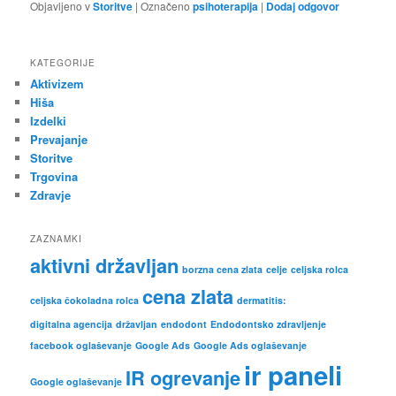
Objavljeno v
Storitve
|
Označeno
psihoterapija
|
Dodaj odgovor
KATEGORIJE
Aktivizem
Hiša
Izdelki
Prevajanje
Storitve
Trgovina
Zdravje
ZAZNAMKI
aktivni državljan
borzna cena zlata
celje
celjska rolca
cena zlata
celjska čokoladna rolca
dermatitis:
digitalna agencija
državljan
endodont
Endodontsko zdravljenje
facebook oglaševanje
Google Ads
Google Ads oglaševanje
ir paneli
IR ogrevanje
Google oglaševanje