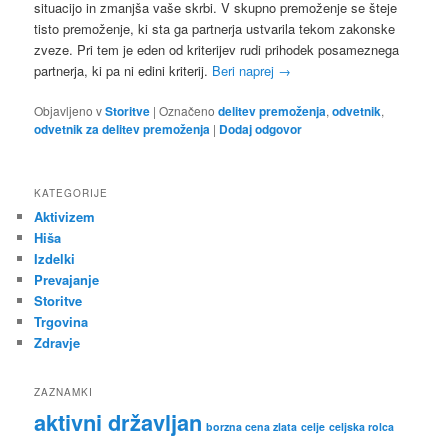
situacijo in zmanjša vaše skrbi. V skupno premoženje se šteje
tisto premoženje, ki sta ga partnerja ustvarila tekom zakonske
zveze. Pri tem je eden od kriterijev rudi prihodek posameznega
partnerja, ki pa ni edini kriterij.
Beri naprej
→
Objavljeno v
Storitve
|
Označeno
delitev premoženja
,
odvetnik
,
odvetnik za delitev premoženja
|
Dodaj odgovor
KATEGORIJE
Aktivizem
Hiša
Izdelki
Prevajanje
Storitve
Trgovina
Zdravje
ZAZNAMKI
aktivni državljan
borzna cena zlata
celje
celjska rolca