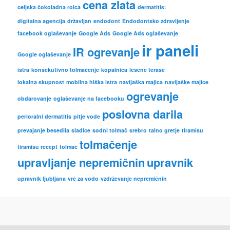
cena zlata
celjska čokoladna rolca
dermatitis:
digitalna agencija
državljan
endodont
Endodontsko zdravljenje
facebook oglaševanje
Google Ads
Google Ads oglaševanje
ir paneli
IR ogrevanje
Google oglaševanje
istra
konsekutivno tolmačenje
kopalnica
lesene terase
lokalna skupnost
mobilna hiška istra
navijaška majica
navijaške majice
ogrevanje
obdarovanje
oglaševanje na facebooku
poslovna darila
perioralni dermatitis
pitje vode
prevajanje besedila
sladice
sodni tolmač
srebro
talno gretje
tiramisu
tolmačenje
tiramisu recept
tolmač
upravljanje nepremičnin
upravnik
upravnik ljubljana
vrč za vodo
vzdrževanje nepremičnin