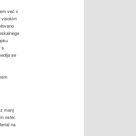
tem več v
d visokim
elovano
peskalnega
opku
 s
medija se
amem
 z manj
in oster.
erial na