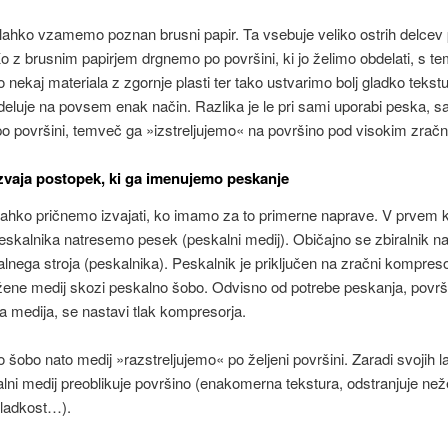
lahko vzamemo poznan brusni papir. Ta vsebuje veliko ostrih delcev
Ko z brusnim papirjem drgnemo po površini, ki jo želimo obdelati, s t
 nekaj materiala z zgornje plasti ter tako ustvarimo bolj gladko tekstu
eluje na povsem enak način. Razlika je le pri sami uporabi peska, sa
 površini, temveč ga »izstreljujemo« na površino pod visokim zračn
zvaja postopek, ki ga imenujemo peskanje
lahko pričnemo izvajati, ko imamo za to primerne naprave. V prvem 
peskalnika natresemo pesek (peskalni medij). Običajno se zbiralnik n
lnega stroja (peskalnika). Peskalnik je priključen na zračni kompreso
ene medij skozi peskalno šobo. Odvisno od potrebe peskanja, površi
 medija, se nastavi tlak kompresorja.
 šobo nato medij »razstreljujemo« po željeni površini. Zaradi svojih l
lni medij preoblikuje površino (enakomerna tekstura, odstranjuje než
gladkost…).