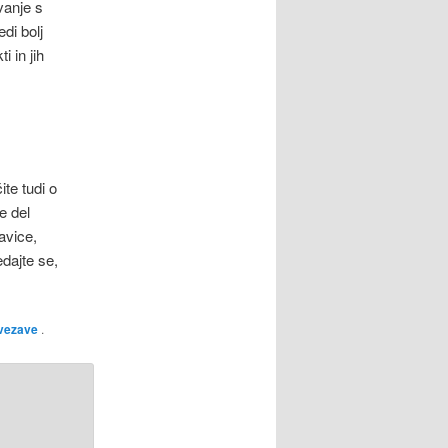
vanje s
di bolj
 in jih
te tudi o
e del
avice,
edajte se,
ovezave
.