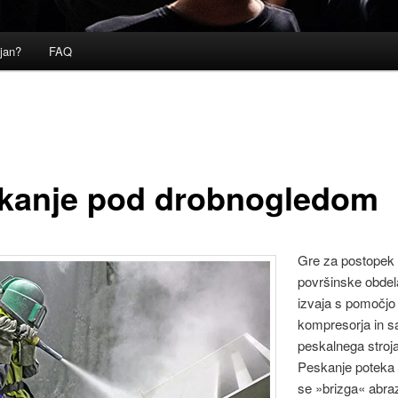
ljan?
FAQ
kanje pod drobnogledom
Gre za postopek
površinske obdel
izvaja s pomočjo
kompresorja in 
peskalnega stroja
Peskanje poteka 
se »brizga« abra