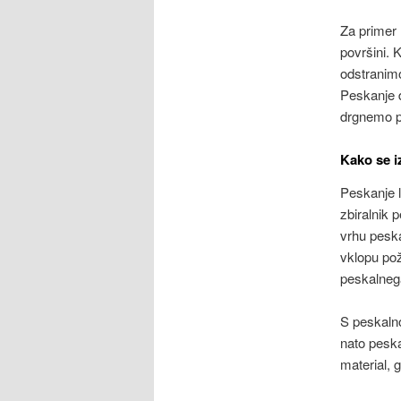
Za primer 
površini. 
odstranimo
Peskanje d
drgnemo po
Kako se i
Peskanje 
zbiralnik 
vrhu peska
vklopu pož
peskalnega
S peskalno
nato peska
material, 