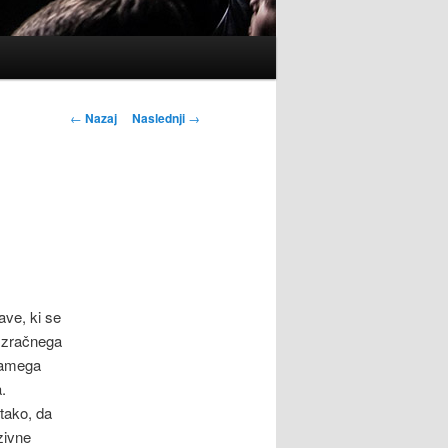
Krmarjenje
←
Nazaj
Naslednji
→
po
prispevkih
ave, ki se
 zračnega
samega
.
tako, da
zivne