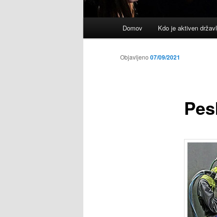
Glavni
Domov
Kdo je aktiven držav
meni
Objavljeno
07/09/2021
Pes