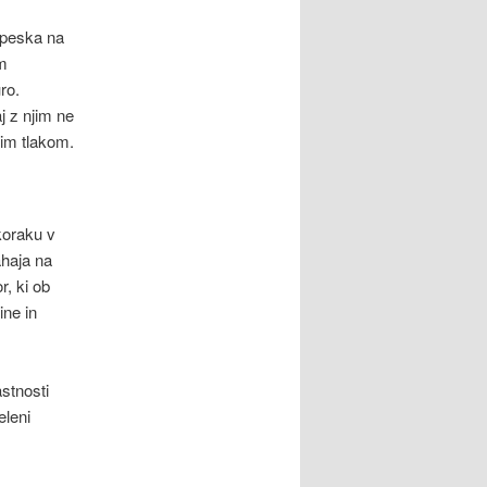
 peska na
em
ro.
j z njim ne
im tlakom.
koraku v
ahaja na
r, ki ob
ne in
astnosti
eleni