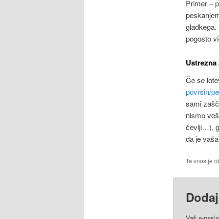
Primer – p
peskanjem.
gladkega. 
pogosto vi
Ustrezna 
Če se lot
povrsin/pe
sami zašči
nismo vešč
čevlji…), g
da je vaš
Ta vnos je o
Dodaj
Vaš e-naslo