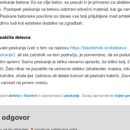
eskanje betona: Ko se vlije beton, se posuši in je primeren za obdelo
 Postopek peskanja na betonu odstrani odvečni material, kar ga nare
Peskane betonske površine so danes vse bolj priljubljene med arhitekti
dimo tudi kot estetske dodatke na zgradbah.
zaščita delavca
evate peskanja (več o tem na naslovu
https://blasttehnik.si/obdelava-
skanje/
) ali ste začetnik na tem področju, je pomembno, da se poduči
tni opremi. Samo peskanje je lahko nevarno opravilo, še toliko bolj, č
i. Zato nikar ne pozabite na ustrezno obleko (skafander, maska, rok
lušnike, očala ipd. (odvisno ali delate komori ali peskalni kabini). Zav
a varnost na prvem mestu.
bjavil
aktivist
v
Storitve
in zaznamoval z
peskanje
. Dodaj zaznamek do
trajne p
 odgovor
*
v ne bo objavljen.
označuje zahtevana polja