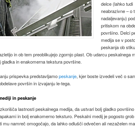
delce (lahko tudi
neabrazivne – o 
nadaljevanju) po
pritiskom na obd
površino. Delci 
medija se v post
peskanja ob stiku
azletijo in ob tem preoblikujejo zgornjo plast. Ob udarcu peskalnega 
lj gladka in enakomerna tekstura površine.
vanju prispevka predstavljamo
peskanje
, kjer boste izvedeli več o s
bdelave površin in izvajanju le-tega.
mediji in peskanje
zkorišča lastnosti peskalnega medija, da ustvari bolj gladko površino
napakami in bolj enakomerno teksturo. Peskalni medij je pogosto grob 
ti mu namreč omogočajo, da lahko odlušči odvečen ali nezaželen mat