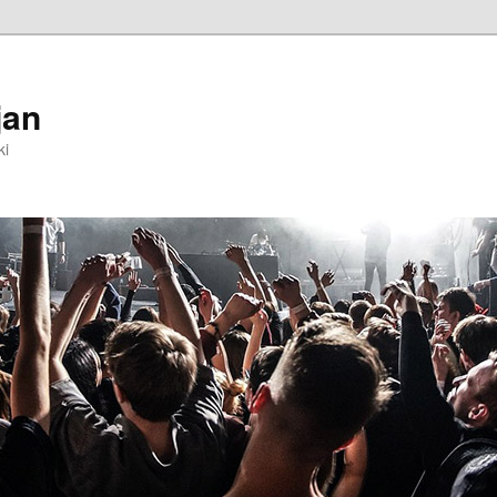
jan
ki