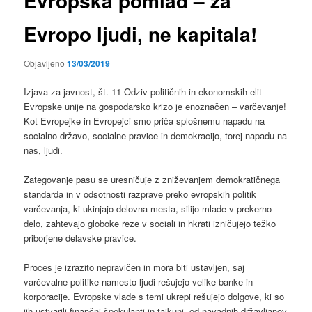
Evropska pomlad – za
Evropo ljudi, ne kapitala!
Objavljeno
13/03/2019
Izjava za javnost, št. 11 Odziv političnih in ekonomskih elit
Evropske unije na gospodarsko krizo je enoznačen – varčevanje!
Kot Evropejke in Evropejci smo priča splošnemu napadu na
socialno državo, socialne pravice in demokracijo, torej napadu na
nas, ljudi.
Zategovanje pasu se uresničuje z zniževanjem demokratičnega
standarda in v odsotnosti razprave preko evropskih politik
varčevanja, ki ukinjajo delovna mesta, silijo mlade v prekerno
delo, zahtevajo globoke reze v sociali in hkrati izničujejo težko
priborjene delavske pravice.
Proces je izrazito nepravičen in mora biti ustavljen, saj
varčevalne politike namesto ljudi rešujejo velike banke in
korporacije. Evropske vlade s temi ukrepi rešujejo dolgove, ki so
jih ustvarili finančni špekulanti in tajkuni, od navadnih državljanov