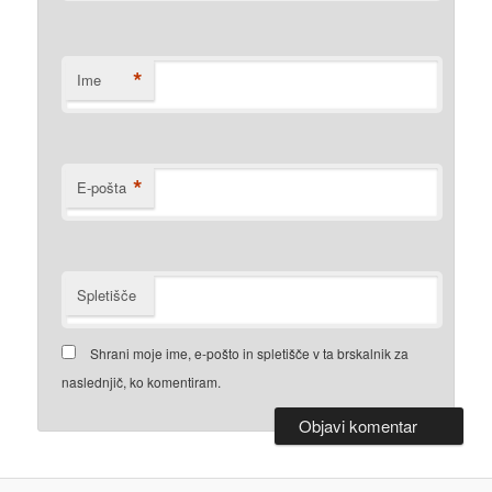
*
Ime
*
E-pošta
Spletišče
Shrani moje ime, e-pošto in spletišče v ta brskalnik za
naslednjič, ko komentiram.