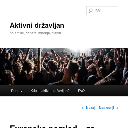
Preskoči
na
Išči
glavno
vsebino
Aktivni državljan
polemike, debate, mnenja, članki
Glavni
Domov
Kdo je aktiven državljan?
FAQ
meni
Krmarjenje
←
Nazaj
Naslednji
→
po
prispevkih