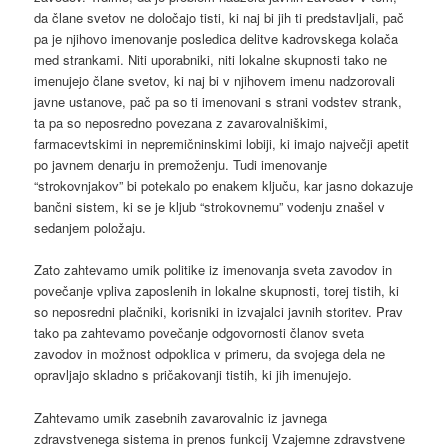
da člane svetov ne določajo tisti, ki naj bi jih ti predstavljali, pač
pa je njihovo imenovanje posledica delitve kadrovskega kolača
med strankami. Niti uporabniki, niti lokalne skupnosti tako ne
imenujejo člane svetov, ki naj bi v njihovem imenu nadzorovali
javne ustanove, pač pa so ti imenovani s strani vodstev strank,
ta pa so neposredno povezana z zavarovalniškimi,
farmacevtskimi in nepremičninskimi lobiji, ki imajo največji apetit
po javnem denarju in premoženju. Tudi imenovanje
“strokovnjakov” bi potekalo po enakem ključu, kar jasno dokazuje
bančni sistem, ki se je kljub “strokovnemu” vodenju znašel v
sedanjem položaju.
Zato zahtevamo umik politike iz imenovanja sveta zavodov in
povečanje vpliva zaposlenih in lokalne skupnosti, torej tistih, ki
so neposredni plačniki, korisniki in izvajalci javnih storitev. Prav
tako pa zahtevamo povečanje odgovornosti članov sveta
zavodov in možnost odpoklica v primeru, da svojega dela ne
opravljajo skladno s pričakovanji tistih, ki jih imenujejo.
Zahtevamo umik zasebnih zavarovalnic iz javnega
zdravstvenega sistema in prenos funkcij Vzajemne zdravstvene