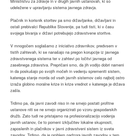
Ministrstvu za zdravje in v drugih javnih ustanovah, ki so
udeležene v upravljanju sistema javnega zdravja.
Plačnik in korisnik storitev pa smo državljanke, državljani in
ostali prebivalci Republike Slovenije, pa tudi tisti, ki v času
svojega bivanja v državi potrebujejo zdravstvene storitve.
V mnogočem soglašamo z iniciativo zdravnikov, predvsem v
tistih zahtevah, ki se nanašajo na pregon korupcije iz javnega
zdravstvenega sistema ter v zahtevi po ločitvi javnega od
zasebnega zdravstva. Prepričani smo, da jih vodijo dobri nameni
in da poskušajo po svojih močeh in vedenju spremeniti sistem,
katerega stanje morda od vseh javnih sistemov celo najbolj ostro
izraža globino moralne krize in krize vrednot v katerega je država
zašla.
Trdimo pa, da javni zavodi niso in ne smejo postati profitne
ustanove niti se ne smejo organizirati po vzoru gospodarskih
družb. Zato tudi ne pristajamo na profesionalizacijo vodenja
javnih ustanov, če to pomeni izključitev lokalne skupnosti,
zaposlenih in plačnikov v javni zdravstveni sistem iz sveta
zavodov. Trdimo, da je problem nadzora javnih zavodov v tem,