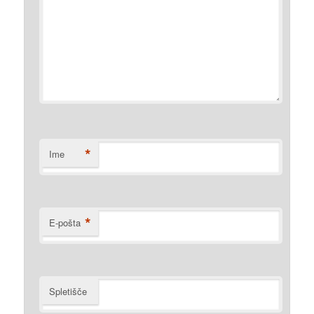
*
Ime
*
E-pošta
Spletišče