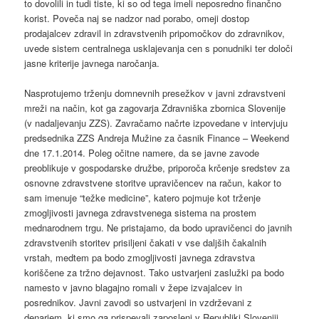
to dovolili in tudi tiste, ki so od tega imeli neposredno finančno
korist. Poveča naj se nadzor nad porabo, omeji dostop
prodajalcev zdravil in zdravstvenih pripomočkov do zdravnikov,
uvede sistem centralnega usklajevanja cen s ponudniki ter določi
jasne kriterije javnega naročanja.
Nasprotujemo trženju domnevnih presežkov v javni zdravstveni
mreži na način, kot ga zagovarja Zdravniška zbornica Slovenije
(v nadaljevanju ZZS). Zavračamo načrte izpovedane v intervjuju
predsednika ZZS Andreja Mužine za časnik Finance – Weekend
dne 17.1.2014. Poleg očitne namere, da se javne zavode
preoblikuje v gospodarske družbe, priporoča krčenje sredstev za
osnovne zdravstvene storitve upravičencev na račun, kakor to
sam imenuje “težke medicine”, katero pojmuje kot trženje
zmogljivosti javnega zdravstvenega sistema na prostem
mednarodnem trgu. Ne pristajamo, da bodo upravičenci do javnih
zdravstvenih storitev prisiljeni čakati v vse daljših čakalnih
vrstah, medtem pa bodo zmogljivosti javnega zdravstva
koriščene za tržno dejavnost. Tako ustvarjeni zaslužki pa bodo
namesto v javno blagajno romali v žepe izvajalcev in
posrednikov. Javni zavodi so ustvarjeni in vzdrževani z
denarjem, ki smo ga prispevali zaposleni v Republiki Sloveniji.