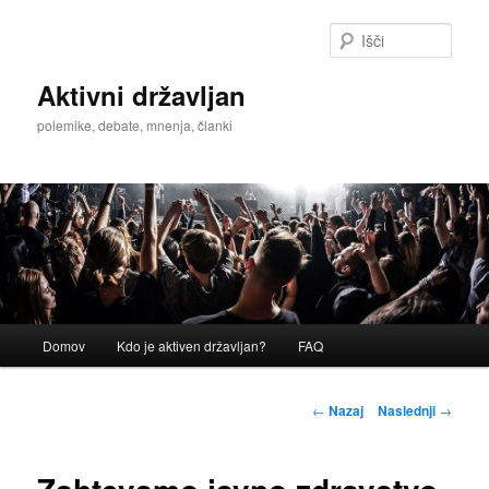
Preskoči
na
Išči
glavno
vsebino
Aktivni državljan
polemike, debate, mnenja, članki
Glavni
Domov
Kdo je aktiven državljan?
FAQ
meni
Krmarjenje
←
Nazaj
Naslednji
→
po
prispevkih