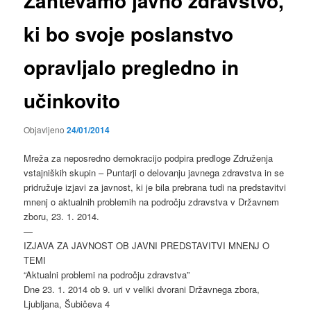
Zahtevamo javno zdravstvo,
ki bo svoje poslanstvo
opravljalo pregledno in
učinkovito
Objavljeno
24/01/2014
Mreža za neposredno demokracijo podpira predloge Združenja
vstajniških skupin – Puntarji o delovanju javnega zdravstva in se
pridružuje izjavi za javnost, ki je bila prebrana tudi na predstavitvi
mnenj o aktualnih problemih na področju zdravstva v Državnem
zboru, 23. 1. 2014.
—
IZJAVA ZA JAVNOST OB JAVNI PREDSTAVITVI MNENJ O
TEMI
“Aktualni problemi na področju zdravstva”
Dne 23. 1. 2014 ob 9. uri v veliki dvorani Državnega zbora,
Ljubljana, Šubičeva 4