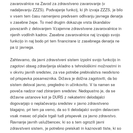
zavarovalnice na Zavod za zdravstveno zavarovanje (v
nadaljevanju ZZZS). Podvajanje funkcij, ki jih izvaja ZZZS, je bilo
v vsem tem času namenjeno predvsem odlivanju javnega denarja
v zasebne žepe. To med drugim dokazuje vrsta škandalov
povezanih z delovanjem Vzajemne zdravstvene zavarovalnice in
njenih vodilnih kadrov. Zasebne zavarovalnice naj izvajajo svojo
funkcijo in naj bodo pri tem financirane iz zasebnega denarja ne
pa iz javnega.
Zahtevamo, da javni zdravstveni sistem izpolni svojo funkcijo in
zagotovi obseg zdravljenja skladno s tehnološkimi možnostmi in
v okviru javnih sredstev, za vse potrebe prebivalstva neodvisno
od prispevka posameznika. Država je dolžna zagotoviti, da bo
sistem deloval javno, pregledno in učinkovito. V ta namen se
poveča nadzor nad zbiranjem sredstev. Nedopustno je, da se
državne ustanove kot je DURS z nekaterimi delodajalci
dogovarjajo o neplačevanju sredstev v javno zdravstveno
blagajno, pri tem pa vemo, da so ti delodajalci svojim delavcem
vsak mesec od plače trgali tudi prispevek za javno zdravstvo.
Ravnanje javnih uslužbencev, ki so s tem ogrozili javni
zdravstveni sistem, je potrebno preiskati in kaznovati tiste, ki so