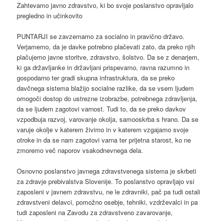
Zahtevamo javno zdravstvo, ki bo svoje poslanstvo opravljalo
pregledno in učinkovito
PUNTARJI se zavzemamo za socialno in pravično državo.
Verjamemo, da je davke potrebno plačevati zato, da preko njih
plačujemo javne storitve, zdravstvo, šolstvo. Da se z denarjem,
ki ga državljanke in državljani prispevamo, ravna razumno in
gospodarno ter gradi skupna infrastruktura, da se preko
davčnega sistema blažijo socialne razlike, da se vsem ljudem
omogoči dostop do ustrezne izobrazbe, potrebnega zdravljenja,
da se ljudem zagotovi varnost. Tudi to, da se preko davkov
vzpodbuja razvoj, varovanje okolja, samooskrba s hrano. Da se
varuje okolje v katerem živimo in v katerem vzgajamo svoje
otroke in da se nam zagotovi varna ter prijetna starost, ko ne
zmoremo več naporov vsakodnevnega dela.
Osnovno poslanstvo javnega zdravstvenega sistema je skrbeti
za zdravje prebivalstva Slovenije. To poslanstvo opravljajo vsi
zaposleni v javnem zdravstvu, ne le zdravniki, pač pa tudi ostali
zdravstveni delavci, pomožno osebje, tehniki, vzdrževalci in pa
tudi zaposleni na Zavodu za zdravstveno zavarovanje,