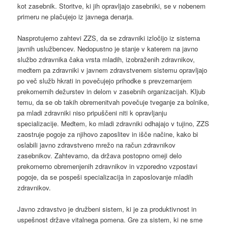
kot zasebnik. Storitve, ki jih opravljajo zasebniki, se v nobenem
primeru ne plačujejo iz javnega denarja.
Nasprotujemo zahtevi ZZS, da se zdravniki izločijo iz sistema
javnih uslužbencev. Nedopustno je stanje v katerem na javno
službo zdravnika čaka vrsta mladih, izobraženih zdravnikov,
medtem pa zdravniki v javnem zdravstvenem sistemu opravljajo
po več služb hkrati in povečujejo prihodke s prevzemanjem
prekomernih dežurstev in delom v zasebnih organizacijah. Kljub
temu, da se ob takih obremenitvah povečuje tveganje za bolnike,
pa mladi zdravniki niso pripuščeni niti k opravljanju
specializacije. Medtem, ko mladi zdravniki odhajajo v tujino, ZZS
zaostruje pogoje za njihovo zaposlitev in išče načine, kako bi
oslabili javno zdravstveno mrežo na račun zdravnikov
zasebnikov. Zahtevamo, da država postopno omeji delo
prekomerno obremenjenih zdravnikov in vzporedno vzpostavi
pogoje, da se pospeši specializacija in zaposlovanje mladih
zdravnikov.
Javno zdravstvo je družbeni sistem, ki je za produktivnost in
uspešnost države vitalnega pomena. Gre za sistem, ki ne sme