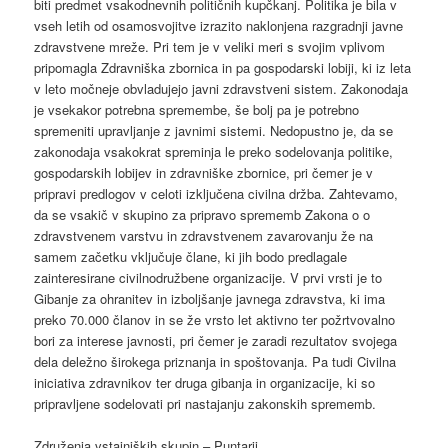
biti predmet vsakodnevnih političnih kupčkanj. Politika je bila v
vseh letih od osamosvojitve izrazito naklonjena razgradnji javne
zdravstvene mreže. Pri tem je v veliki meri s svojim vplivom
pripomagla Zdravniška zbornica in pa gospodarski lobiji, ki iz leta
v leto močneje obvladujejo javni zdravstveni sistem. Zakonodaja
je vsekakor potrebna spremembe, še bolj pa je potrebno
spremeniti upravljanje z javnimi sistemi. Nedopustno je, da se
zakonodaja vsakokrat spreminja le preko sodelovanja politike,
gospodarskih lobijev in zdravniške zbornice, pri čemer je v
pripravi predlogov v celoti izključena civilna držba. Zahtevamo,
da se vsakič v skupino za pripravo sprememb Zakona o o
zdravstvenem varstvu in zdravstvenem zavarovanju že na
samem začetku vključuje člane, ki jih bodo predlagale
zainteresirane civilnodružbene organizacije. V prvi vrsti je to
Gibanje za ohranitev in izboljšanje javnega zdravstva, ki ima
preko 70.000 članov in se že vrsto let aktivno ter požrtvovalno
bori za interese javnosti, pri čemer je zaradi rezultatov svojega
dela deležno širokega priznanja in spoštovanja. Pa tudi Civilna
iniciativa zdravnikov ter druga gibanja in organizacije, ki so
pripravljene sodelovati pri nastajanju zakonskih sprememb.
Združenja vstajniških skupin – Puntarji