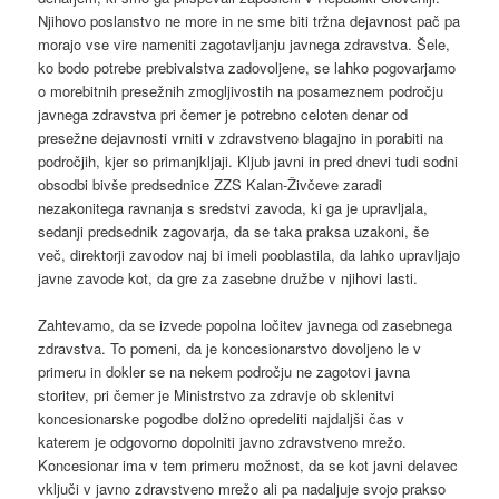
Njihovo poslanstvo ne more in ne sme biti tržna dejavnost pač pa
morajo vse vire nameniti zagotavljanju javnega zdravstva. Šele,
ko bodo potrebe prebivalstva zadovoljene, se lahko pogovarjamo
o morebitnih presežnih zmogljivostih na posameznem področju
javnega zdravstva pri čemer je potrebno celoten denar od
presežne dejavnosti vrniti v zdravstveno blagajno in porabiti na
področjih, kjer so primanjkljaji. Kljub javni in pred dnevi tudi sodni
obsodbi bivše predsednice ZZS Kalan-Živčeve zaradi
nezakonitega ravnanja s sredstvi zavoda, ki ga je upravljala,
sedanji predsednik zagovarja, da se taka praksa uzakoni, še
več, direktorji zavodov naj bi imeli pooblastila, da lahko upravljajo
javne zavode kot, da gre za zasebne družbe v njihovi lasti.
Zahtevamo, da se izvede popolna ločitev javnega od zasebnega
zdravstva. To pomeni, da je koncesionarstvo dovoljeno le v
primeru in dokler se na nekem področju ne zagotovi javna
storitev, pri čemer je Ministrstvo za zdravje ob sklenitvi
koncesionarske pogodbe dolžno opredeliti najdaljši čas v
katerem je odgovorno dopolniti javno zdravstveno mrežo.
Koncesionar ima v tem primeru možnost, da se kot javni delavec
vključi v javno zdravstveno mrežo ali pa nadaljuje svojo prakso