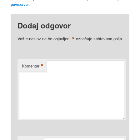
povezave
.
Dodaj odgovor
*
Vaš e-naslov ne bo objavljen.
označuje zahtevana polja
*
Komentar