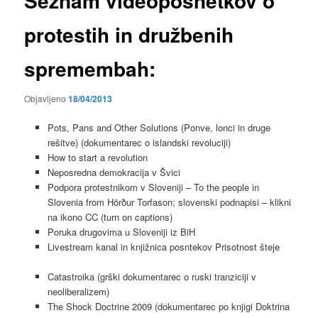
Seznam videoposnetkov o
protestih in družbenih
spremembah:
Objavljeno
18/04/2013
Pots, Pans and Other Solutions (Ponve, lonci in druge
rešitve) (dokumentarec o islandski revoluciji)
How to start a revolution
Neposredna demokracija v Švici
Podpora protestnikom v Sloveniji – To the people in
Slovenia from Hörður Torfason; slovenski podnapisi – klikni
na ikono CC (turn on captions)
Poruka drugovima u Sloveniji iz BiH
Livestream kanal in knjižnica posntekov Prisotnost šteje
Catastroika (grški dokumentarec o ruski tranziciji v
neoliberalizem)
The Shock Doctrine 2009 (dokumentarec po knjigi Doktrina