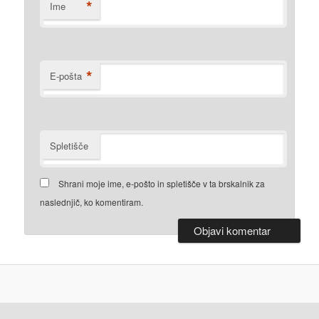
*
Ime
*
E-pošta
Spletišče
Shrani moje ime, e-pošto in spletišče v ta brskalnik za
naslednjič, ko komentiram.