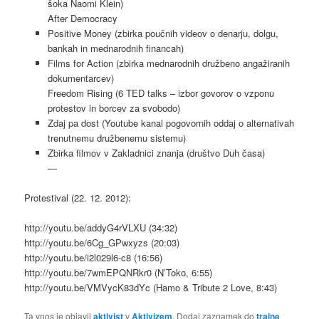
šoka Naomi Klein)
After Democracy
Positive Money (zbirka poučnih videov o denarju, dolgu,
bankah in mednarodnih financah)
Films for Action (zbirka mednarodnih družbeno angažiranih
dokumentarcev)
Freedom Rising (6 TED talks – izbor govorov o vzponu
protestov in borcev za svobodo)
Zdaj pa dost (Youtube kanal pogovornih oddaj o alternativah
trenutnemu družbenemu sistemu)
Zbirka filmov v Zakladnici znanja (društvo Duh časa)
—
Protestival (22. 12. 2012):
http://youtu.be/addyG4rVLXU (34:32)
http://youtu.be/6Cg_GPwxyzs (20:03)
http://youtu.be/i2l029l6-c8 (16:56)
http://youtu.be/7wmEPQNRkr0 (N’Toko, 6:55)
http://youtu.be/VMVycK83dYc (Hamo & Tribute 2 Love, 8:43)
Ta vnos je objavil
aktivist
v
Aktivizem
. Dodaj zaznamek do
trajne